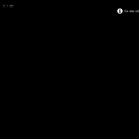
podo-orthèse chaussure sur mesure orthopédie Auxerre
6 / 49
Ce site ut
PO
Accueil
Chaussures
Semelles et Autre Produ