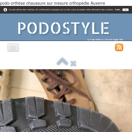
podo-orthèse chaussure sur mesure orthopédie Auxerre
Ce site utilise des cookies. En continuant à naviguer sur ce site, vous acceptez notre utilisation des cookies.
Suite...
OK
PODOSTYLE
La Podo-Orthèse à Auxerre depuis 1991
Accueil
Chaussures
Semelles et Autre Produits
Contact